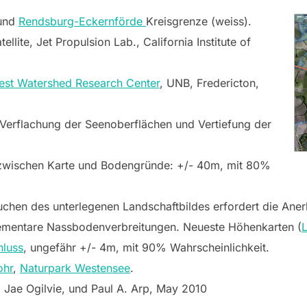
 und
Rendsburg-Eckernförde
Kreisgrenze (weiss).
tellite, Jet Propulsion Lab., California Institute of
est Watershed Research Center
, UNB, Fredericton,
le Verflachung der Seenoberflächen und Vertiefung der
zwischen Karte und Bodengründe: +/- 40m, mit 80%
chen des unterlegenen Landschaftbildes erfordert die Ane
lementare Nassbodenverbreitungen. Neueste Höhenkarten (
hluss
, ungefähr +/- 4m, mit 90% Wahrscheinlichkeit.
hr
,
Naturpark Westensee
.
 Jae Ogilvie, und Paul A. Arp, May 2010