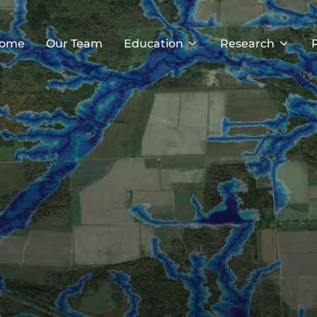
ome
Our Team
Education
Research